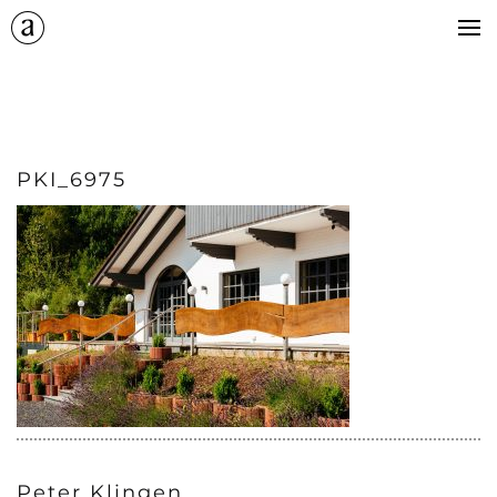
+
catering
kontakt
+
impressum
PKI_6975
Peter Klingen